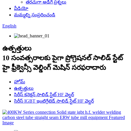
తరచుగా అడిగే ప్రశ్నలు
వీడియో
మమ్మల్ని సంప్రదించండి
English
ఉత్పత్తులు
10 సంవత్సరాలకు పైగా ప్రోగ్రెషనల్ సాలిడ్ స్టేట్
హై ఫ్రీక్వెన్సీ వెల్డింగ్ మెషిన్ సరఫరాదారు
హోమ్
ఉత్పత్తులు
సిరీస్ కనెక్షన్ సాలిడ్ స్టేట్ HF వెల్డర్
సిరీస్ IGBT ఇంటిగ్రేటెడ్ సాలిడ్ స్టేట్ HF వెల్డర్