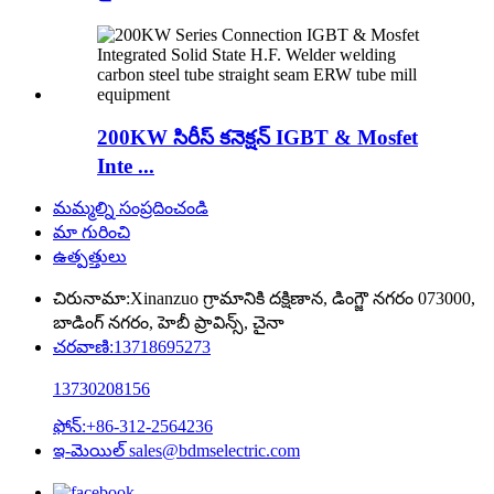
200KW సిరీస్ కనెక్షన్ IGBT & Mosfet
Inte ...
మమ్మల్ని సంప్రదించండి
మా గురించి
ఉత్పత్తులు
చిరునామా:
Xinanzuo గ్రామానికి దక్షిణాన, డింగ్జౌ నగరం 073000,
బాడింగ్ నగరం, హెబీ ప్రావిన్స్, చైనా
చరవాణి:
13718695273
13730208156
ఫోన్:
+86-312-2564236
ఇ-మెయిల్
sales@bdmselectric.com