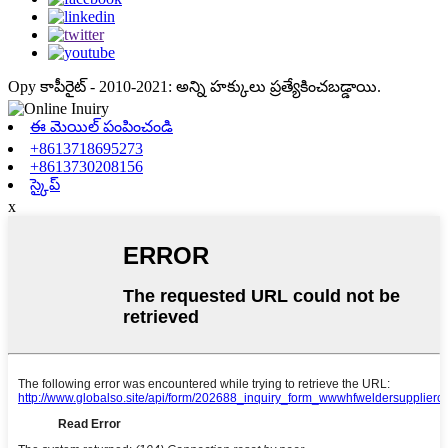
Opy కాపీరైట్ - 2010-2021: అన్ని హక్కులు ప్రత్యేకించబడ్డాయి.
ఈ మెయిల్ పంపించండి
+8613718695273
+8613730208156
స్కైప్
x