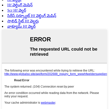
Hf వెల్డింగ్ మెషిన్
Scr Hf వెల్డర్
సిరీస్ సర్క్యూట్ Hf వెల్డింగ్ మెషిన్
సాలిడ్ స్టేట్ Hf వెల్డర్లు
వాక్యూమ్ Hf వెల్డర్