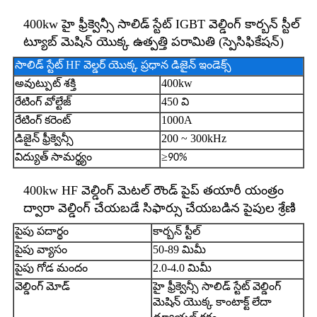
400kw హై ఫ్రీక్వెన్సీ సాలిడ్ స్టేట్ IGBT వెల్డింగ్ కార్బన్ స్టీల్
ట్యూబ్ మెషిన్ యొక్క ఉత్పత్తి పరామితి (స్పెసిఫికేషన్)
సాలిడ్ స్టేట్ HF వెల్డర్ యొక్క ప్రధాన డిజైన్ ఇండెక్స్
అవుట్పుట్ శక్తి
400kw
రేటింగ్ వోల్టేజ్
450 వి
రేటింగ్ కరెంట్
1000A
డిజైన్ ఫ్రీక్వెన్సీ
200 ~ 300kHz
విద్యుత్ సామర్థ్యం
≥
90%
400kw HF వెల్డింగ్ మెటల్ రౌండ్ పైప్ తయారీ యంత్రం
ద్వారా వెల్డింగ్ చేయబడే సిఫార్సు చేయబడిన పైపుల శ్రేణి
పైపు పదార్థం
కార్బన్ స్టీల్
పైపు వ్యాసం
50-89 మిమీ
పైపు గోడ మందం
2.0-4.0 మిమీ
వెల్డింగ్ మోడ్
హై ఫ్రీక్వెన్సీ సాలిడ్ స్టేట్ వెల్డింగ్
మెషిన్ యొక్క కాంటాక్ట్ లేదా