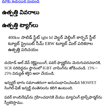
మాకు ఇమెయిల్ పంపండి
ఉత్పత్తి వివరాలు
ఉత్పత్తి ట్యాగ్‌లు
400kw సాలిడ్ స్టేట్ igbt hf వెల్డర్ వెల్డింగ్ కార్బన్ స్టీల్
ట్యూబ్ స్ట్రెయిట్ సీమ్ ERW ట్యూబ్ మిల్ పరికరాల
ఉత్పత్తి పరిచయం
డయోడ్ ఆల్ వేవ్ రెక్టిఫైయింగ్, పవర్ ఫ్యాక్టర్‌ను మెరుగుపరచడానికి,
SCR సరిదిద్దడం స్థానంలో IGBT చాపింగ్‌ను జోడించండి. 15% ~
25% విద్యుత్ శక్తిని ఆదా చేయండి.
ఇన్వర్టర్ భాగం సమాంతరంగా అనుసంధానించబడిన MOSFET
సింగిల్-ఫేజ్ ఇన్వర్ట్ వంతెనలను కలిగి ఉంటుంది.
పవర్ కాంబినేషన్‌ను గ్రహించడానికి మేము మ్యాచింగ్ ట్రాన్స్‌ఫార్మర్‌ను
స్వీకరిస్తాము.