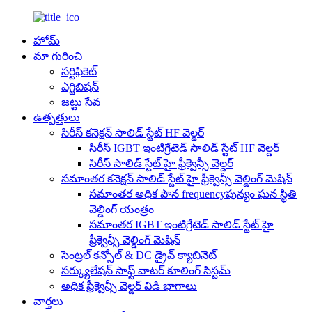
హోమ్
మా గురించి
సర్టిఫికెట్
ఎగ్జిబిషన్
జట్టు సేవ
ఉత్పత్తులు
సిరీస్ కనెక్షన్ సాలిడ్ స్టేట్ HF వెల్డర్
సిరీస్ IGBT ఇంటిగ్రేటెడ్ సాలిడ్ స్టేట్ HF వెల్డర్
సిరీస్ సాలిడ్ స్టేట్ హై ఫ్రీక్వెన్సీ వెల్డర్
సమాంతర కనెక్షన్ సాలిడ్ స్టేట్ హై ఫ్రీక్వెన్సీ వెల్డింగ్ మెషిన్
సమాంతర అధిక పౌన frequencyపున్యం ఘన స్థితి
వెల్డింగ్ యంత్రం
సమాంతర IGBT ఇంటిగ్రేటెడ్ సాలిడ్ స్టేట్ హై
ఫ్రీక్వెన్సీ వెల్డింగ్ మెషిన్
సెంట్రల్ కన్సోల్ & DC డ్రైవ్ క్యాబినెట్
సర్క్యులేషన్ సాఫ్ట్ వాటర్ కూలింగ్ సిస్టమ్
అధిక ఫ్రీక్వెన్సీ వెల్డర్ విడి భాగాలు
వార్తలు