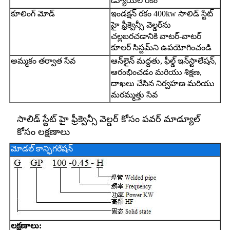
డ్యూయల్ రకం
కూలింగ్ మోడ్
ఇండక్షన్ రకం 400kw సాలిడ్ స్టేట్
హై ఫ్రీక్వెన్సీ వెల్డర్‌ను
చల్లబరచడానికి వాటర్-వాటర్
కూలర్ సిస్టమ్‌ని ఉపయోగించండి
అమ్మకం తర్వాత సేవ
ఆన్‌లైన్ మద్దతు, ఫీల్డ్ ఇన్‌స్టాలేషన్,
ఆరంభించడం మరియు శిక్షణ,
దాఖలు చేసిన నిర్వహణ మరియు
మరమ్మత్తు సేవ
సాలిడ్ స్టేట్ హై ఫ్రీక్వెన్సీ వెల్డర్ కోసం పవర్ మాడ్యూల్
కోసం లక్షణాలు
మోడల్ కాన్ఫిగరేషన్
లక్షణాలు: