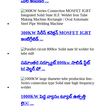
మిల్ ఇంపీడర్ ...
300KW సిరీస్ కనెక్షన్ MOSFET IGBT
ఇంటిగ్రేటెడ్ ...
సమాంతర సర్క్యూట్ 800kw సాలిడ్ స్టేట్
hf వెల్డర్ ఫో ...
1000KW పెద్ద వ్యాసం ట్యూబ్ ఉత్పత్తి
లైన̵్ ...