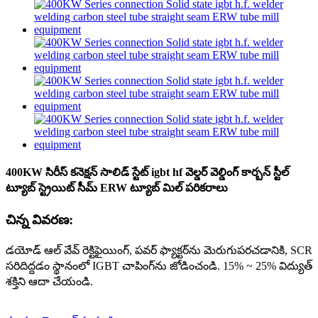
400KW సిరీస్ కనెక్షన్ సాలిడ్ స్టేట్ igbt hf వెల్డర్ వెల్డింగ్ కార్బన్ స్టీల్
ట్యూబ్ స్ట్రెయిట్ సీమ్ ERW ట్యూబ్ మిల్ పరికరాలు
చిన్న వివరణ:
డయోడ్ ఆల్ వేవ్ రెక్టిఫైయింగ్, పవర్ ఫ్యాక్టర్‌ను మెరుగుపరచడానికి, SCR
సరిదిద్దడం స్థానంలో IGBT చాపింగ్‌ను జోడించండి. 15% ~ 25% విద్యుత్
శక్తిని ఆదా చేయండి.