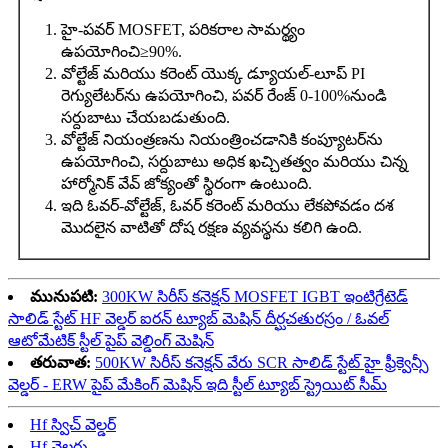
హై-పవర్ MOSFET, పరికరాల సామర్థ్యం
ఉపయోగించి
≥
90%.
వోల్టేజ్ మరియు కరెంట్ యొక్క డ్యూయల్-లూప్ PI
రెగ్యులేటర్‌ను ఉపయోగించి, పవర్ రేంజ్ 0-100%నుండి
సర్దుబాటు చేయబడుతుంది.
వోల్టేజ్ నియంత్రణను నియంత్రించడానికి కంప్యూటర్‌ను
ఉపయోగించి, సర్దుబాటు అధిక ఖచ్చితత్వం మరియు చిన్న
హార్మోనిక్ వేవ్ జోక్యంతో స్థిరంగా ఉంటుంది.
ఇది ఓవర్-వోల్టేజ్, ఓవర్ కరెంట్ మరియు లేకపోవడం దశ
మొదలైన వాటితో దోష రక్షణ వ్యవస్థను కలిగి ఉంది.
మునుపటి:
300KW సిరీస్ కనెక్షన్ MOSFET IGBT ఇంటిగ్రేటెడ్
సాలిడ్ స్టేట్ HF వెల్డర్ ఐరన్ ట్యూబ్ మెషిన్ దీర్ఘచతురస్రం / ఓవల్
ఆటోమేటిక్ స్టీల్ పైప్ వెల్డింగ్ మెషిన్
తరువాత:
500KW సిరీస్ కనెక్షన్ వేరు SCR సాలిడ్ స్టేట్ హై ఫ్రీక్వెన్సీ
వెల్డర్ - ERW పైప్ మేకింగ్ మెషిన్ ఇది స్టీల్ ట్యూబ్ స్ట్రెయిట్ సీమ్
Hf స్విచ్ వెల్డర్
Hf వెల్డర్లు