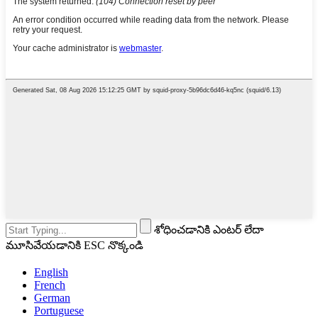
శోధించడానికి ఎంటర్ లేదా
మూసివేయడానికి ESC నొక్కండి
English
French
German
Portuguese