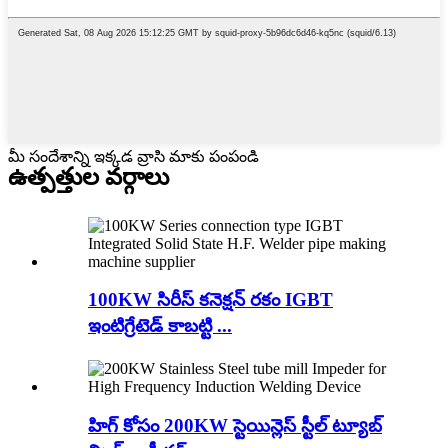
మీ సందేశాన్ని ఇక్కడ వ్రాసి మాకు పంపండి
ఉత్పత్తుల వర్గాలు
100KW సిరీస్ కనెక్షన్ రకం IGBT
ఇంటిగ్రేటెడ్ కాబట్టి ...
హిగ్ కోసం 200KW స్టెయిన్లెస్ స్టీల్ ట్యూబ్